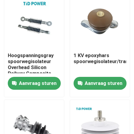
Over ons
Fabriekstocht
Kwaliteitscontrole
Hoogspanningsgray
1 KV epoxyhars
spoorwegisolateur
spoorwegisolateur/tramw
Overhead Silicon
Railway Composite
Neem contact met ons op
Rail Catenary Isolator
Aanvraag sturen
Aanvraag sturen
Nieuws
Vraag een offerte
Spoorinsulator