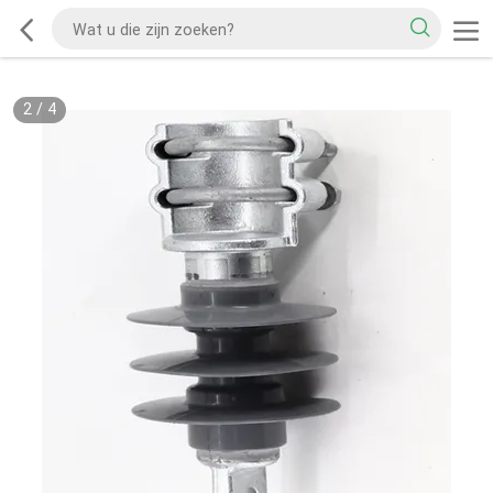
2
/
4