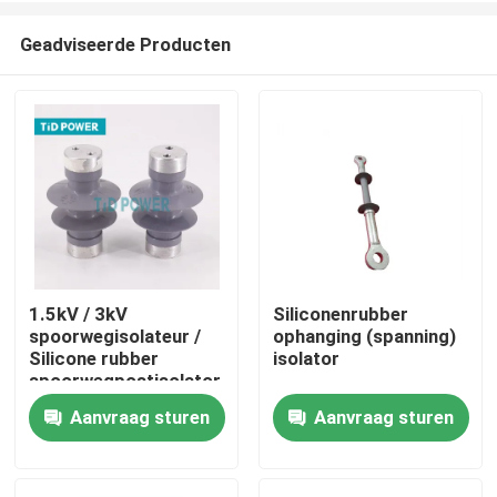
Geadviseerde Producten
1.5kV / 3kV
Siliconenrubber
spoorwegisolateur /
ophanging (spanning)
Thuis
Silicone rubber
isolator
spoorwegpostisolator
Aanvraag sturen
Aanvraag sturen
Producten
Video's