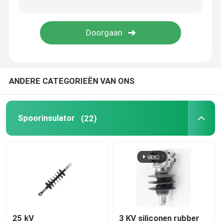
verwijderde zekering
Isolatormachine
ANDERE CATEGORIEËN VAN ONS
Geïsoleerde steiger
Pultrusieprofiel van glasvezel
Spoorinsulator
(22)
FRP Gevormde Producten
25 kV
3 KV siliconen rubber