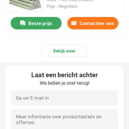
Prijs：Negotiate
Epoxyglasvezelbuis
Beste prijs
Contacteer ons
Hulpmiddelen voor live-lijnen
Bekijk meer
Catenary GRP-producten
Verwijderingsinstallatie
Laat een bericht achter
We bellen je snel terug!
Isolatiemontage
Epoxy glasvezelstaaf
Isolatie siliconen rubber