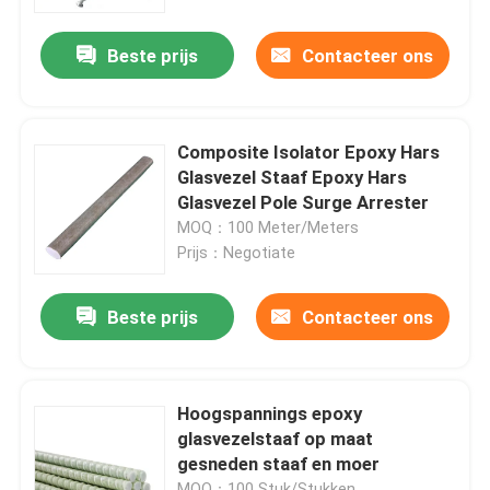
Beste prijs
Contacteer ons
Over ons
Fabriekstocht
Composite Isolator Epoxy Hars
Glasvezel Staaf Epoxy Hars
Kwaliteitscontrole
Glasvezel Pole Surge Arrester
MOQ：100 Meter/Meters
Prijs：Negotiate
Neem contact met ons op
Beste prijs
Contacteer ons
Nieuws
Vraag een offerte
Hoogspannings epoxy
glasvezelstaaf op maat
gesneden staaf en moer
Spoorinsulator
MOQ：100 Stuk/Stukken