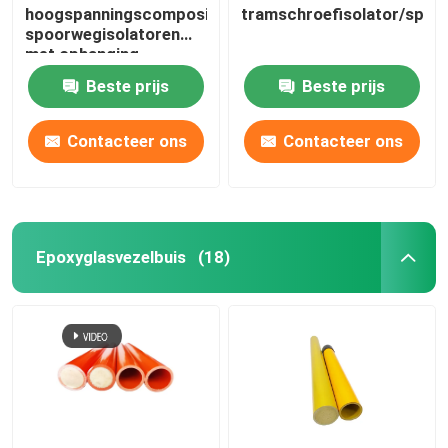
hoogspanningscompositief
tramschroefisolator/spoo
spoorwegisolatoren
met ophanging
Beste prijs
Beste prijs
Contacteer ons
Contacteer ons
Epoxyglasvezelbuis
(18)