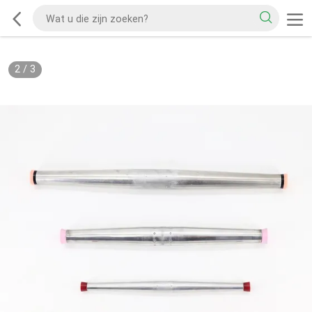
2
/
3