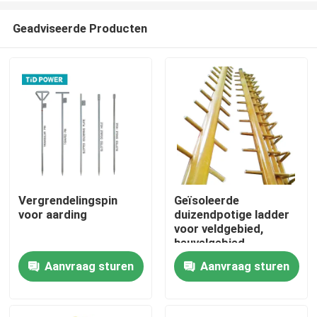
Geadviseerde Producten
Vergrendelingspin
Geïsoleerde
voor aarding
duizendpotige ladder
Thuis
voor veldgebied,
heuvelgebied,
grasgebied, enz.
Aanvraag sturen
Aanvraag sturen
Producten
Video's