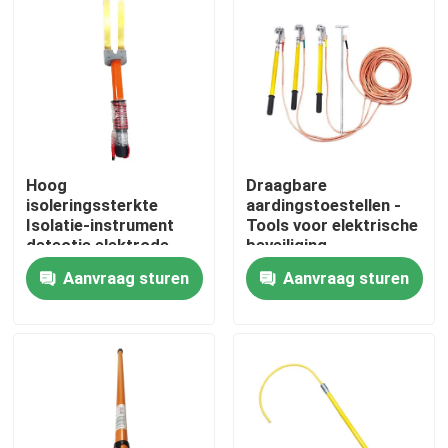
Over ons
Fabriekstocht
Kwaliteitscontrole
Hoog
Draagbare
isoleringssterkte
aardingstoestellen -
Isolatie-instrument
Tools voor elektrische
detectie elektrode
beveiliging
Neem contact met ons op
Aanvraag sturen
Aanvraag sturen
Nieuws
Vraag een offerte
Spoorinsulator