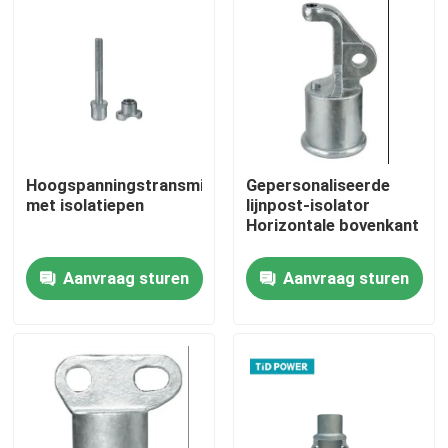
Over ons
Fabriekstocht
Kwaliteitscontrole
Hoogspanningstransmissielijnen
Gepersonaliseerde
met isolatiepen
lijnpost-isolator
Horizontale bovenkant
Neem contact met ons op
Aanvraag sturen
Aanvraag sturen
Nieuws
Vraag een offerte
Spoorinsulator