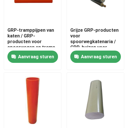
Over ons
GRP-tramppijpen van
Grijze GRP-producten
Fabriekstocht
katen / GRP-
voor
producten voor
spoorwegkatenaria /
spoorwegen en trams
GRP-buizen voor
Kwaliteitscontrole
spoorwegkatenaria
Aanvraag sturen
Aanvraag sturen
Neem contact met ons op
Nieuws
Vraag een offerte
Spoorinsulator