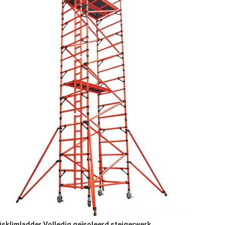
isklimladder Volledig geïsoleerd steigerwerk