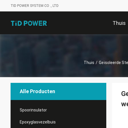
TID POWER SYSTEM CO ., LTD
Thuis
Thuis
/
Geïsoleerde Ste
Alle Producten
Ge
w
Spoorinsulator
Epoxyglasvezelbuis