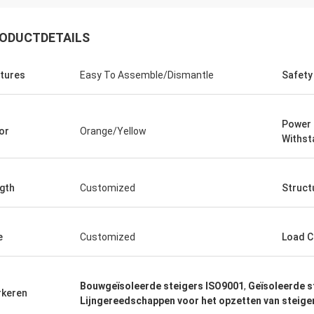
ODUCTDETAILS
tures
Easy To Assemble/Dismantle
Safety
Edson Polli junior
Edson Polli 
Power 
or
Orange/Yellow
Withst
end briljant, nu een functioneel
Uitstekend briljant, nu e
jnsel.
verschijnsel.
gth
Customized
Struct
e
Customized
Load C
Bouwgeïsoleerde steigers ISO9001
,
Geïsoleerde s
keren
Lijngereedschappen voor het opzetten van steige