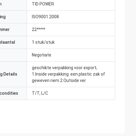
m
TID POWER
ing
ISO9001:2008
mmer
22****
elaantal
1 stuk/stuk
Negotiate
geschikte verpakking voor export;
g Details
1.Inside verpakking: een plastic zak of
geweven riem 2.Outside ver
condities
T/T, L/C