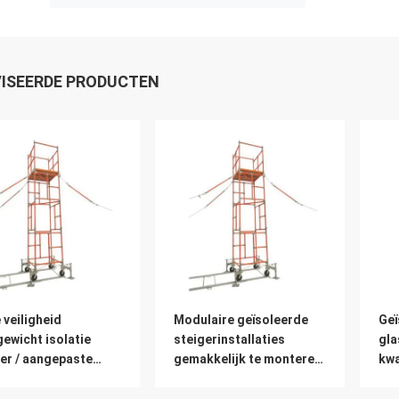
ISEERDE PRODUCTEN
veiligheid
Modulaire geïsoleerde
Geï
gewicht isolatie
steigerinstallaties
gla
er / aangepaste
gemakkelijk te monteren
kwa
e glasvezel isolatie
en te demonteren
we
er