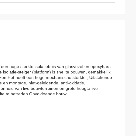
s
is een hoge sterkte isolatiebuis van glasvezel en epoxyhars
isolatie-steiger (platform) is snel te bouwen, gemakkelijk
uiken.Het heeft een hoge mechanische sterkte., Uitstekende
tage en montage, niet-geleidende, anti-oxidatie,
denheid van live bouwterreinen en grote hoogte live
ite te betreden Onvoldoende bouw.