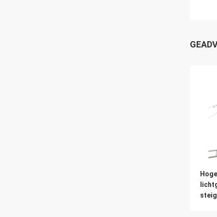
GEADV
Hoge 
licht
steig
lengt
steig