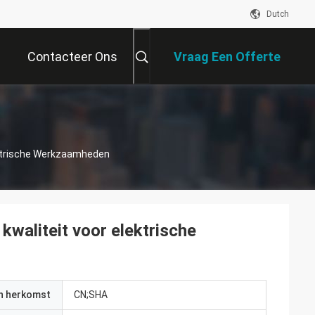
Dutch
Contacteer Ons
Vraag Een Offerte
Aan
ektrische Werkzaamheden
kwaliteit voor elektrische
an herkomst
CN;SHA