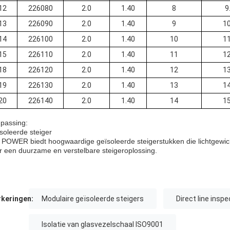
12
226080
2.0
1.40
8
9
13
226090
2.0
1.40
9
10
14
226100
2.0
1.40
10
11
15
226110
2.0
1.40
11
12
18
226120
2.0
1.40
12
13
19
226130
2.0
1.40
13
14
20
226140
2.0
1.40
14
15
passing:
soleerde steiger
 POWER biedt hoogwaardige geïsoleerde steigerstukken die lichtgewicht
r een duurzame en verstelbare steigeroplossing.
keringen:
Modulaire geïsoleerde steigers
Direct line insp
Isolatie van glasvezelschaal ISO9001