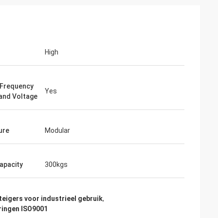
High
junior
Cynthia Zane
Frequency
Yes
and Voltage
en functioneel
Makkelijk te communiceren en zeer
professioneel.
ure
Modular
apacity
300kgs
teigers voor industrieel gebruik
,
ringen ISO9001