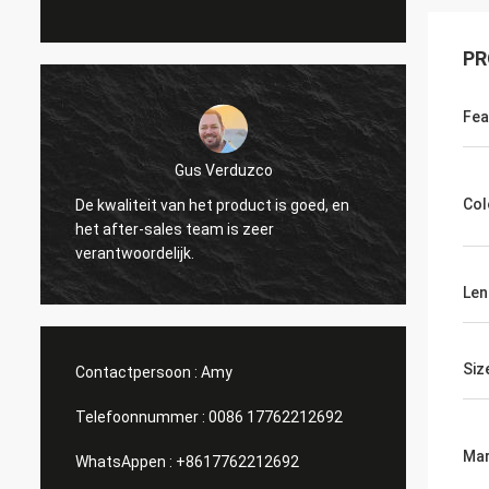
PR
Fea
Gus Verduzco
Col
De kwaliteit van het product is goed, en
Uitstek
het after-sales team is zeer
verschi
verantwoordelijk.
Len
Siz
Contactpersoon :
Amy
Telefoonnummer :
0086 17762212692
Mar
WhatsAppen :
+8617762212692