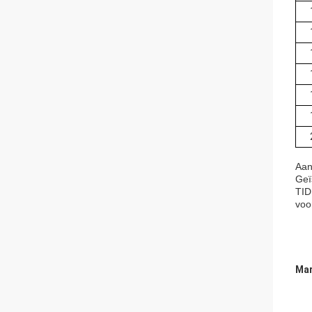
Aan
Geï
TID
voo
Mar