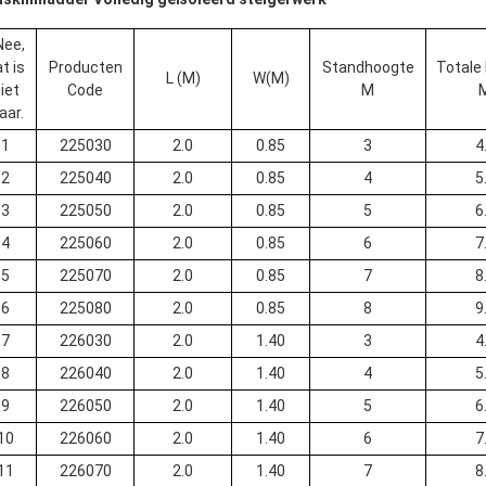
Nee,
t is
Producten
Standhoogte
Totale
L (M)
W(M)
iet
Code
M
aar.
1
225030
2.0
0.85
3
4
2
225040
2.0
0.85
4
5
3
225050
2.0
0.85
5
6
4
225060
2.0
0.85
6
7
5
225070
2.0
0.85
7
8
6
225080
2.0
0.85
8
9
7
226030
2.0
1.40
3
4
8
226040
2.0
1.40
4
5
9
226050
2.0
1.40
5
6
10
226060
2.0
1.40
6
7
11
226070
2.0
1.40
7
8