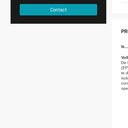
Contact
PR
Ik...
Vol
De 
(EP
te 
isol
cor
ope