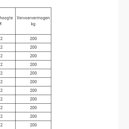
 hoogte
Vervoervermogen
M
kg
.2
200
.2
200
.2
200
.2
200
.2
200
.2
200
.2
200
.2
200
.2
200
.2
200
.2
200