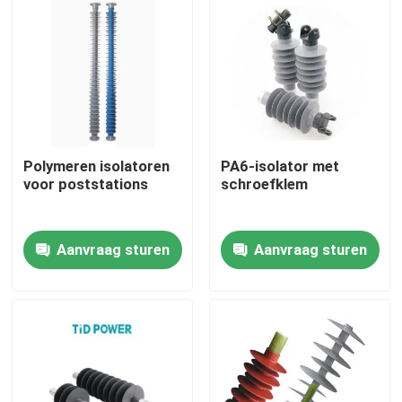
Over ons
Fabriekstocht
Kwaliteitscontrole
Polymeren isolatoren
PA6-isolator met
voor poststations
schroefklem
Neem contact met ons op
Aanvraag sturen
Aanvraag sturen
Nieuws
Vraag een offerte
Spoorinsulator