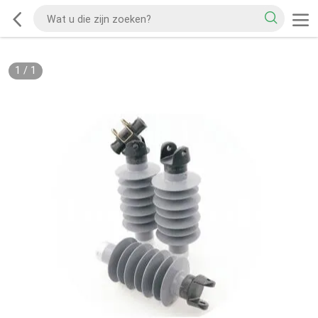
1
/
1