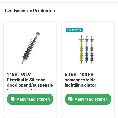
Geadviseerde Producten
11kV -69kV
69 kV -400 kV
Distributie Silicone
samengestelde
Thuis
doodlopend/suspensiestof
luchtlijnisolator
Polymer Isolator
Aanvraag sturen
Aanvraag sturen
Producten
Video's