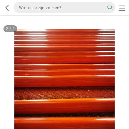
2
/
4