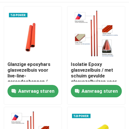
Glanzige epoxyhars
Isolatie Epoxy
glasvezelbuis voor
glasvezelbuis / met
live-line-
schuim gevulde
gereedschappen /
glasvezelbuizen voor
geen barsten
gereedschappen voor
Thuis
Aanvraag sturen
Aanvraag sturen
Pultrured
het opzetten van
glasvezelbuis
lijntoestellen
Producten
Video's