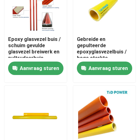
Over ons
Fabriekstocht
Epoxy glasvezel buis /
Gebreide en
schuim gevulde
gepulteerde
glasvezel breiwerk en
epoxyglasvezelbuis /
Kwaliteitscontrole
pultrudeerbuis
hoge sterkte
epoxyglasvezelbuis
Aanvraag sturen
Aanvraag sturen
Neem contact met ons op
Nieuws
Vraag een offerte
Spoorinsulator