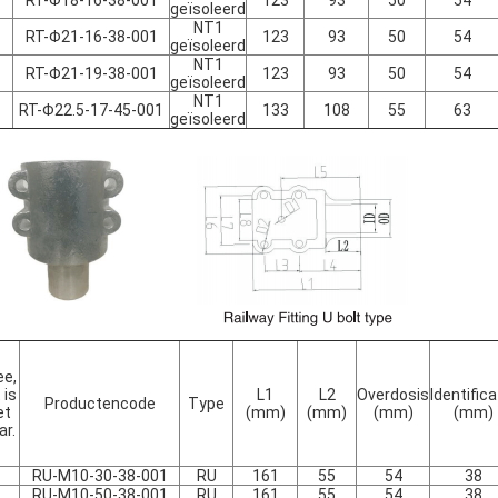
RT-Φ18-16-38-001
123
93
50
54
geïsoleerd
NT1
RT-Φ21-16-38-001
123
93
50
54
geïsoleerd
NT1
RT-Φ21-19-38-001
123
93
50
54
geïsoleerd
NT1
RT-Φ22.5-17-45-001
133
108
55
63
geïsoleerd
ee,
 is
L1
L2
Overdosis
Identifica
Productencode
Type
et
(mm)
(mm)
(mm)
(mm)
ar.
1
RU-M10-30-38-001
RU
161
55
54
38
2
RU-M10-50-38-001
RU
161
55
54
38