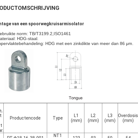
ODUCTOMSCHRIJVING
tage van een spoorwegkruisarmisolator
ebruikte norm: TB/T3199.2,ISO1461
ateriaal: HDG-staal.
pervlaktebehandeling: HDG met een zinkdikte van meer dan 86 μm.
e,
t
L1
L2
L3
Overdosis
Productencode
Type
(mm)
(mm)
(mm)
(mm)
et
r.
NT1