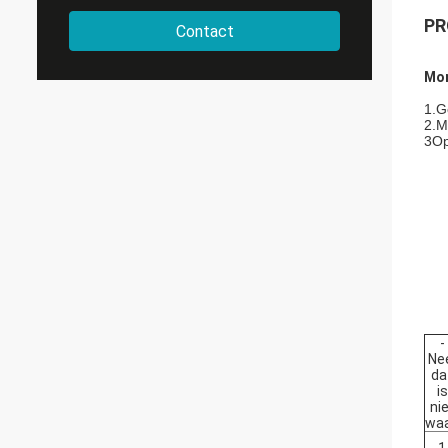
PR
Contact
Mon
1.G
2.M
3Op
-
Ne
da
is
ni
waa