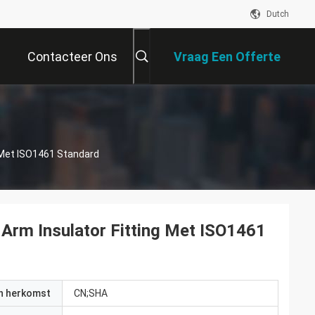
Dutch
Contacteer Ons
Vraag Een Offerte
Aan
g Met ISO1461 Standard
 Arm Insulator Fitting Met ISO1461
an herkomst
CN;SHA