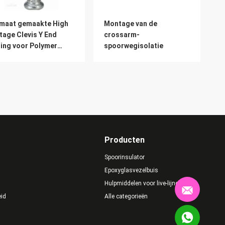
maat gemaakte High
Montage van de
tage Clevis Y End
crossarm-
ting voor Polymer
spoorwegisolatie
lator
Producten
Spoorinsulator
Epoxyglasvezelbuis
Hulpmiddelen voor live-lijnen
eid
Alle categorieën
gspanningslijn-
Op maat gemaakte
latiebevestigingen
hoogspanningspost-