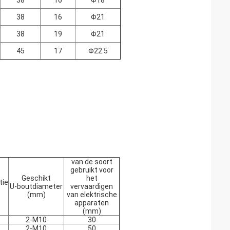
38
16
Φ18
38
16
Φ21
38
19
Φ21
45
17
Φ22.5
van de soort
gebruikt voor
Geschikt
het
tie
U-boutdiameter
vervaardigen
(mm)
van elektrische
apparaten
(mm)
2-M10
30
2-M10
50