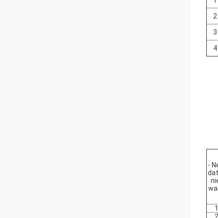
1
2
3
4
- N
dat
ni
wa