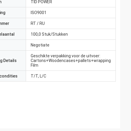
m
TID POWER
ing
ISO9001
mmer
RT / RU
elaantal
100,0 Stuk/Stukken
Negotiate
Geschikte verpakking voor de uitvoer:
g Details
Cartons+Woodencases+pallets+wrapping
Film
condities
T/T, L/C