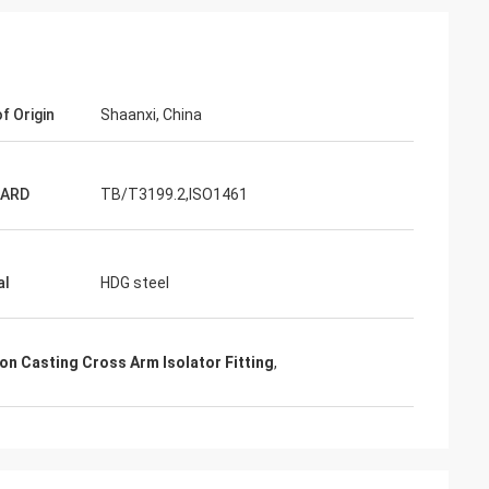
f Origin
Shaanxi, China
junior
Cynthia Zane
ARD
TB/T3199.2,ISO1461
en functioneel
Makkelijk te communiceren en zeer
professioneel.
al
HDG steel
on Casting Cross Arm Isolator Fitting
,