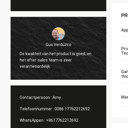
PR
App
Gus Verduzco
Pro
Tec
De kwaliteit van het product is goed, en
Uitstek
het after-sales team is zeer
verschi
verantwoordelijk.
Gal
thi
Mar
Contactpersoon :
Amy
Telefoonnummer :
0086 17762212692
WhatsAppen :
+8617762212692