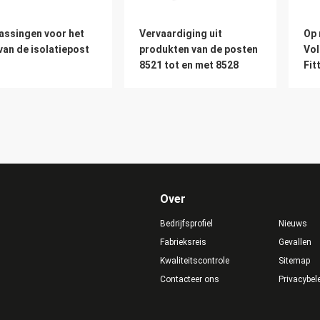
assingen voor het
Vervaardiging uit
Op 
van de isolatiepost
produkten van de posten
Vol
8521 tot en met 8528
Fit
Iso
Over
Bedrijfsprofiel
Nieuws
Fabrieksreis
Gevallen
Kwaliteitscontrole
Sitemap
Contacteer ons
Privacybel
stukken van
Flanke-eindfitting voor
Hoo
ngings- of
postisolatie
iso