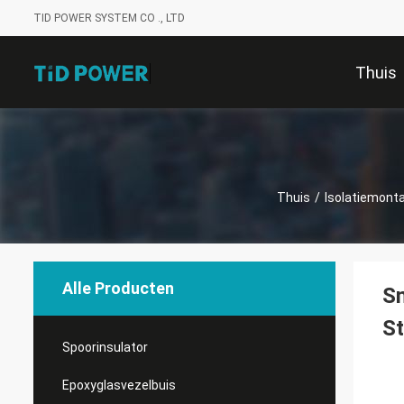
TID POWER SYSTEM CO ., LTD
Thuis
Thuis
/
Isolatiemont
Alle Producten
Sn
S
Spoorinsulator
Epoxyglasvezelbuis