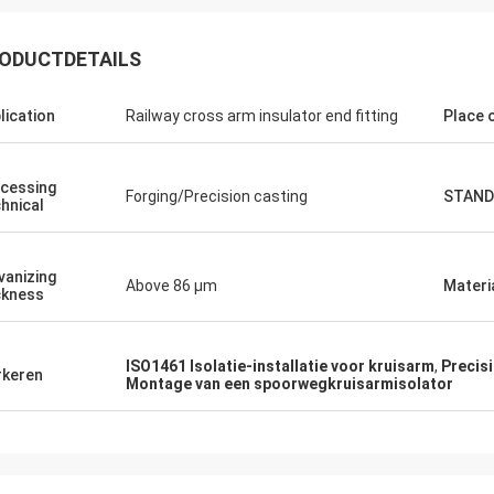
ODUCTDETAILS
lication
Railway cross arm insulator end fitting
Place o
Edson Polli junior
Edson Polli 
cessing
Forging/Precision casting
STAND
hnical
end briljant, nu een functioneel
Uitstekend briljant, nu e
jnsel.
verschijnsel.
vanizing
Above 86 μm
Materi
ckness
ISO1461 Isolatie-installatie voor kruisarm
,
Precisi
keren
Montage van een spoorwegkruisarmisolator