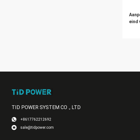
Aanp
eind 
TID POWER SYSTEM CO ., LTD
+8617762212692
sale@tidpower.com
Eind
opha