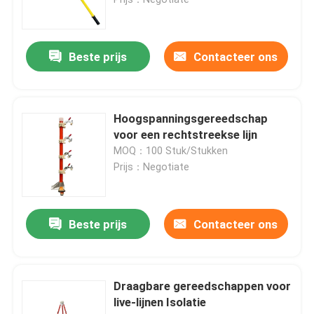
Epoxyglasvezelbuis
Beste prijs
Contacteer ons
Hulpmiddelen voor live-lijnen
Hoogspanningsgereedschap
Catenary GRP-producten
voor een rechtstreekse lijn
MOQ：100 Stuk/Stukken
Prijs：Negotiate
Verwijderingsinstallatie
Isolatiemontage
Beste prijs
Contacteer ons
Epoxy glasvezelstaaf
Draagbare gereedschappen voor
live-lijnen Isolatie
Isolatie siliconen rubber