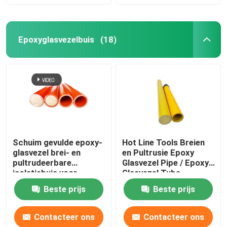
Epoxyglasvezelbuis
(18)
Schuim gevulde epoxy-
Hot Line Tools Breien
glasvezel brei- en
en Pultrusie Epoxy
pultrudeerbare
Glasvezel Pipe / Epoxy
isolatiebuis voor
Glasvezel Tube
warmlijnwerktuigen
Beste prijs
Beste prijs
Contacteer ons
Contacteer ons