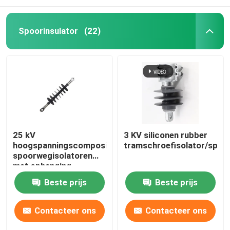
Spoorinsulator
(22)
25 kV
3 KV siliconen rubber
hoogspanningscompositief
tramschroefisolator/spoo
spoorwegisolatoren
met ophanging
Beste prijs
Beste prijs
Contacteer ons
Contacteer ons