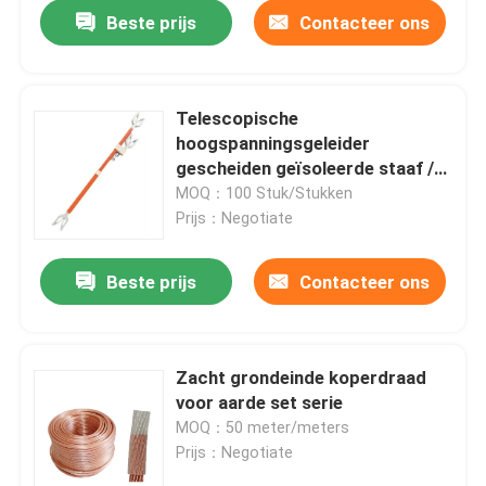
Beste prijs
Contacteer ons
Telescopische
hoogspanningsgeleider
gescheiden geïsoleerde staaf /
gereedschap voor live-lijnen
MOQ：100 Stuk/Stukken
Prijs：Negotiate
Beste prijs
Contacteer ons
Thuis
Zacht grondeinde koperdraad
voor aarde set serie
Producten
MOQ：50 meter/meters
Prijs：Negotiate
Video's