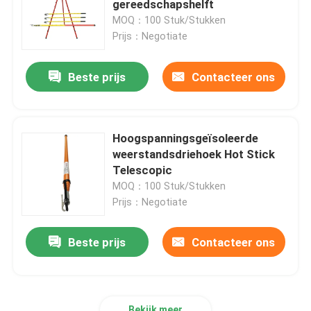
gereedschapshelft
MOQ：100 Stuk/Stukken
verwijderde zekering
Prijs：Negotiate
Beste prijs
Contacteer ons
Isolatormachine
Geïsoleerde steiger
Hoogspanningsgeïsoleerde
weerstandsdriehoek Hot Stick
Pultrusieprofiel van glasvezel
Telescopic
MOQ：100 Stuk/Stukken
Prijs：Negotiate
FRP Gevormde Producten
Beste prijs
Contacteer ons
Bekijk meer