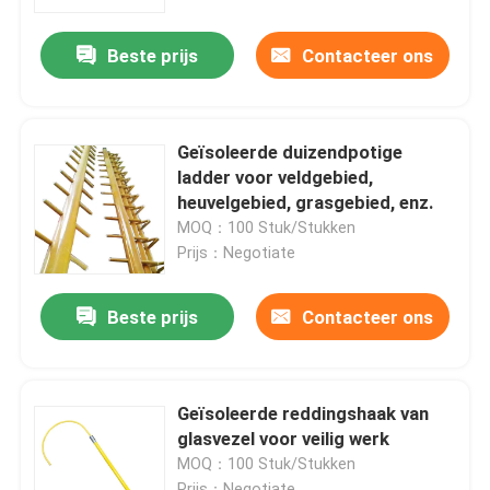
Beste prijs
Contacteer ons
Over ons
Fabriekstocht
Geïsoleerde duizendpotige
ladder voor veldgebied,
Kwaliteitscontrole
heuvelgebied, grasgebied, enz.
MOQ：100 Stuk/Stukken
Prijs：Negotiate
Neem contact met ons op
Beste prijs
Contacteer ons
Nieuws
Vraag een offerte
Geïsoleerde reddingshaak van
glasvezel voor veilig werk
MOQ：100 Stuk/Stukken
Spoorinsulator
Prijs：Negotiate