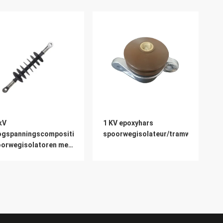
kV
1 KV epoxyhars
or
ogspanningscompositief
spoorwegisolateur/tramwegisolato
orwegisolatoren met
hanging