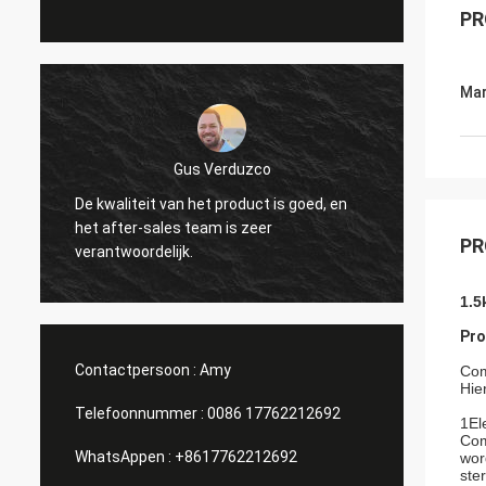
PR
Mar
Gus Verduzco
De kwaliteit van het product is goed, en
Uitstek
het after-sales team is zeer
verschi
PR
verantwoordelijk.
1.5
Pro
Contactpersoon :
Amy
Com
Hie
Telefoonnummer :
0086 17762212692
1Ele
Com
WhatsAppen :
+8617762212692
wor
ste