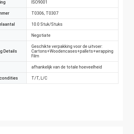
ing
ISO9001
mmer
T0306, T0307
elaantal
10.0 Stuk/Stuks
Negotiate
Geschikte verpakking voor de uitvoer:
g Details
Cartons+Woodencases+pallets+wrapping
Film
afhankelijk van de totale hoeveelheid
condities
T/T, L/C