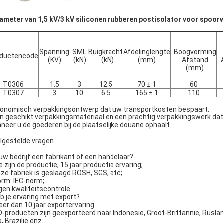
ameter van 1,5 kV/3 kV siliconen rubberen postisolator voor spoo
Spanning
SML
Buigkracht
Afdelinglengte
Boogvorming
oductencode
(KV)
(kN)
(kN)
(mm)
Afstand
(mm)
T0306
1.5
3
12.5
70 ± 1
60
T0307
3
10
6.5
165 ± 1
110
onomisch verpakkingsontwerp dat uw transportkosten bespaart.
n geschikt verpakkingsmateriaal en een prachtig verpakkingswerk d
neer u de goederen bij de plaatselijke douane ophaalt.
lgestelde vragen
 uw bedrijf een fabrikant of een handelaar?
e zijn de productie, 15 jaar productie ervaring;
nze fabriek is geslaagd ROSH, SGS, etc;
orm: IEC-norm;
igen kwaliteitscontrole.
b je ervaring met export?
eer dan 10 jaar exportervaring.
D-producten zijn geëxporteerd naar Indonesië, Groot-Brittannië, Rusla
, Brazilië enz.