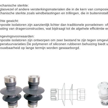
chanische sterkte:
glasvezel of andere versterkingsmaterialen die in de kern van composi
hanische sterkte.zoals windbelastingen en trillingen, die in buiteninsta
chte gewicht:
posite isolatoren zijn aanzienlijk lichter dan traditionele porseleinen-
asting van dragerconstructies, wat bijdraagt tot de algehele efficiëntie e
gevingsvoorwaarden:
posite isolatoren zijn ontworpen om zeer bestand te zijn tegen omgevin
peratuurvariaties.De polymeren of siliconen rubberen behuizing biedt 
rouwbaarheid op lange termijn worden gewaarborgd.