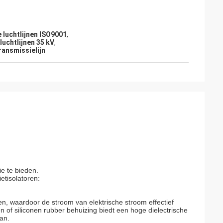
e luchtlijnen ISO9001
,
luchtlijnen 35 kV
,
transmissielijn
junior
Cynthia Zane
en functioneel
Makkelijk te communiceren en zeer
professioneel.
e te bieden.
etisolatoren:
n, waardoor de stroom van elektrische stroom effectief
f siliconen rubber behuizing biedt een hoge dielectrische
an.