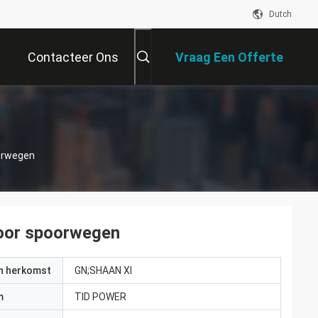
Dutch
Contacteer Ons
Vraag Een Offerte
Aan
oorwegen
 voor spoorwegen
an herkomst
GN;SHAAN XI
m
TID POWER