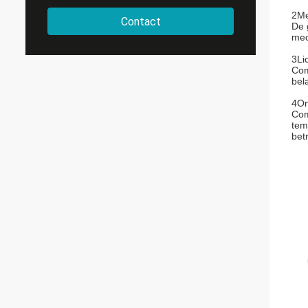
2Me
Contact
De 
mec
3Li
Com
bel
4Om
Com
tem
bet