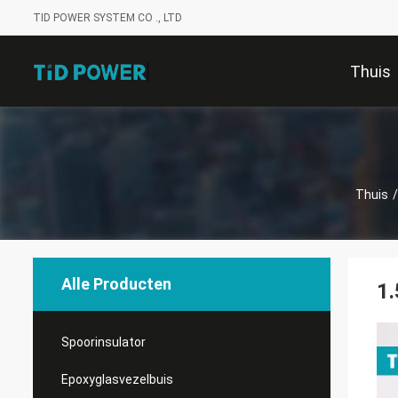
TID POWER SYSTEM CO ., LTD
Thuis
Thuis
/
Alle Producten
1.
Spoorinsulator
Epoxyglasvezelbuis