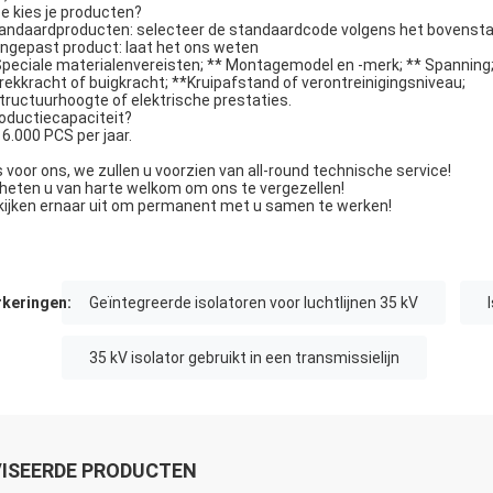
e kies je producten?
andaardproducten: selecteer de standaardcode volgens het bovensta
ngepast product: laat het ons weten
Speciale materialenvereisten; ** Montagemodel en -merk; ** Spanning
rekkracht of buigkracht; **Kruipafstand of verontreinigingsniveau;
tructuurhoogte of elektrische prestaties.
oductiecapaciteit?
16.000 PCS per jaar.
s voor ons, we zullen u voorzien van all-round technische service!
heten u van harte welkom om ons te vergezellen!
 kijken ernaar uit om permanent met u samen te werken!
keringen:
Geïntegreerde isolatoren voor luchtlijnen 35 kV
35 kV isolator gebruikt in een transmissielijn
ISEERDE PRODUCTEN