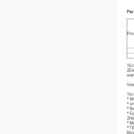
Par
Pr
1Ec
2Ee
wan
Vee
1Is
* W
* o
* N
* E
2He
* M
*TI
Rica