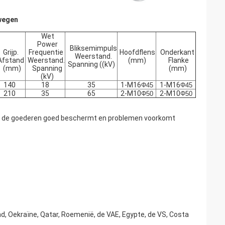
rwegen
Wet
Power
Bliksemimpuls
Grijp.
Frequentie
Hoofdflens
Onderkant
Weerstand.
Afstand
Weerstand.
(mm)
Flanke
Spanning ((kV)
(mm)
Spanning
(mm)
(kV)
140
18
35
1-M16
1-M16
Φ45
Φ45
210
35
65
2-M10
2-M10
Φ50
Φ50
at de goederen goed beschermt en problemen voorkomt
nd, Oekraïne, Qatar, Roemenië, de VAE, Egypte, de VS, Costa