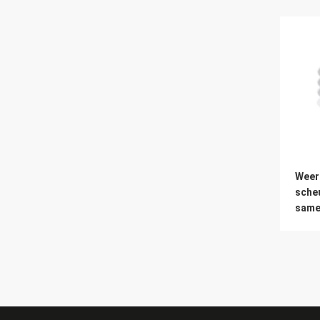
Weer
sche
same
spoo