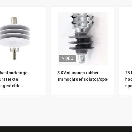
VIDEO
bestand/hoge
3 KV siliconen rubber
25 
ursterkte
tramschroefisolator/spoorwegisolat
ho
ngestelde
spo
rwegisolatie
op