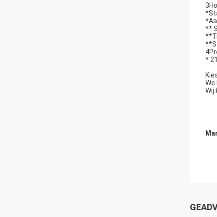
3Ho
*St
*Aa
** 
**T
**S
4Pr
* 2
Kie
We 
Wij
Mar
GEADV