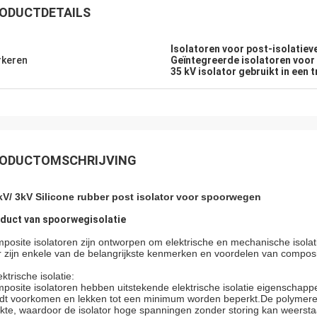
ODUCTDETAILS
Isolatoren voor post-isolatiev
keren
Geïntegreerde isolatoren voor 
35 kV isolator gebruikt in een 
Edson Polli junior
Edson Polli 
end briljant, nu een functioneel
Uitstekend briljant, nu e
jnsel.
verschijnsel.
ODUCTOMSCHRIJVING
kV/ 3kV Silicone rubber post isolator voor spoorwegen
duct van spoorwegisolatie
posite isolatoren zijn ontworpen om elektrische en mechanische isolati
r zijn enkele van de belangrijkste kenmerken en voordelen van composi
ktrische isolatie:
posite isolatoren hebben uitstekende elektrische isolatie eigenschappe
dt voorkomen en lekken tot een minimum worden beperkt.De polymeren o
rkte, waardoor de isolator hoge spanningen zonder storing kan weersta