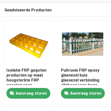
Geadviseerde Producten
Isolatie FRP gegoten
Pultrusie FRP epoxy
producten op maat
glasvezel buis
Thuis
hoogsterkte FRP
glasvezel verbinding
gegoten roos
elleboog voor hoge
spanning
Aanvraag sturen
Aanvraag sturen
Producten
Video's