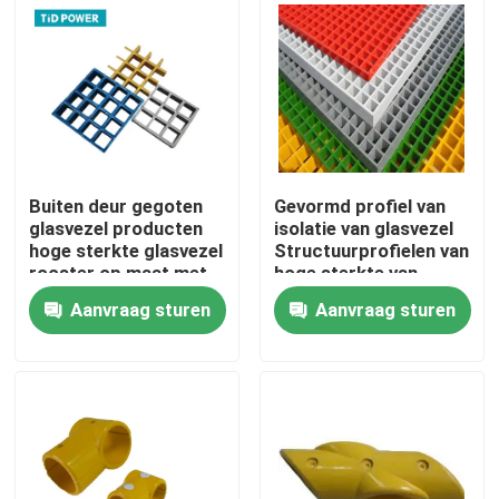
Over ons
Fabriekstocht
Kwaliteitscontrole
Buiten deur gegoten
Gevormd profiel van
glasvezel producten
isolatie van glasvezel
hoge sterkte glasvezel
Structuurprofielen van
rooster op maat met
hoge sterkte van
Neem contact met ons op
verschillende kleur
glasvezel
Aanvraag sturen
Aanvraag sturen
Nieuws
Vraag een offerte
Spoorinsulator