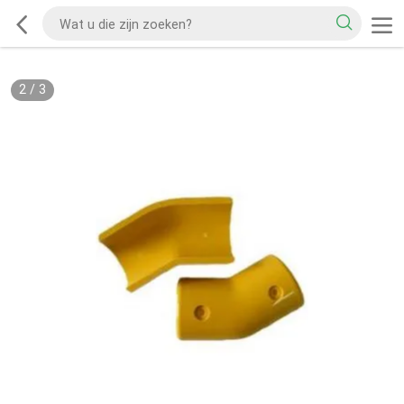
2
/
3