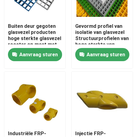
Over ons
Buiten deur gegoten
Gevormd profiel van
glasvezel producten
isolatie van glasvezel
Fabriekstocht
hoge sterkte glasvezel
Structuurprofielen van
rooster op maat met
hoge sterkte van
verschillende kleur
glasvezel
Aanvraag sturen
Aanvraag sturen
Kwaliteitscontrole
Neem contact met ons op
Nieuws
Vraag een offerte
Industriële FRP-
Injectie FRP-
Spoorinsulator