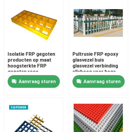
Isolatie FRP gegoten
Pultrusie FRP epoxy
producten op maat
glasvezel buis
hoogsterkte FRP
glasvezel verbinding
gegoten roos
elleboog voor hoge
spanning
Aanvraag sturen
Aanvraag sturen
Thuis
Producten
Video's