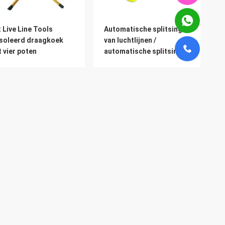
 Live Line Tools
Automatische splitsing
soleerd draagkoek
van luchtlijnen /
 vier poten
automatische splitsing
van hoogspanning
Producten
Spoorinsulator
Epoxyglasvezelbuis
Hulpmiddelen voor live-lijnen
eid
Alle categorieën
ect-trekkracht-type
Geïsoleerde het type van