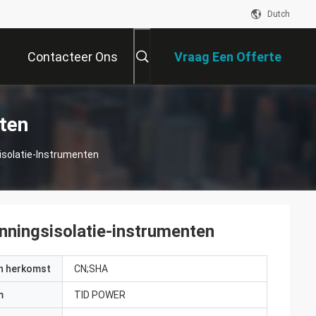
Dutch
Contacteer Ons
Vraag Een Offerte
Aan
ten
isolatie-Instrumenten
nningsisolatie-instrumenten
an herkomst
CN;SHA
m
TID POWER