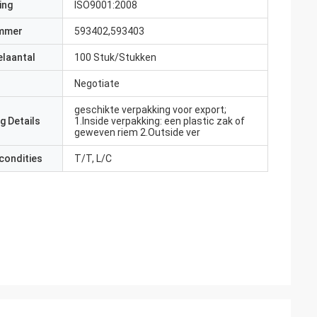
ing
ISO9001:2008
mmer
593402,593403
elaantal
100 Stuk/Stukken
Negotiate
geschikte verpakking voor export;
g Details
1.Inside verpakking: een plastic zak of
geweven riem 2.Outside ver
condities
T/T, L/C