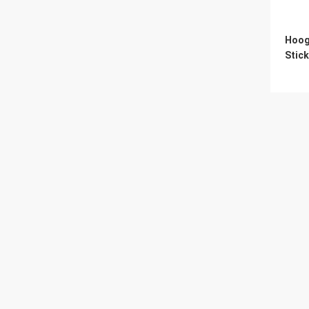
Hoog
Stick
TID POWER SYSTEM CO ., LTD
+8617762212692
sale@tidpower.com
De