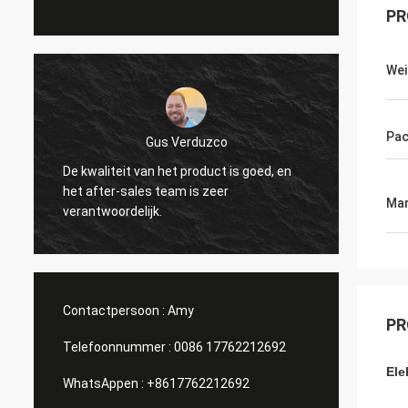
PR
Wei
Pac
Gus Verduzco
De kwaliteit van het product is goed, en
Uitstek
het after-sales team is zeer
verschi
Mar
verantwoordelijk.
Contactpersoon :
Amy
PR
Telefoonnummer :
0086 17762212692
Ele
WhatsAppen :
+8617762212692