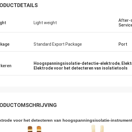
ODUCTDETAILS
After-
ght
Light weight
Servic
kage
Standard Export Package
Port
Edson Polli junior
Edson Polli 
end briljant, nu een functioneel
Uitstekend briljant, nu e
Hoogspanningsisolatie-detectie-elektrode
,
Elekt
jnsel.
verschijnsel.
keren
Elektrode voor het detecteren van isolatietools
ODUCTOMSCHRIJVING
ktrode voor het detecteren van hoogspanningsisolatie-instrumen