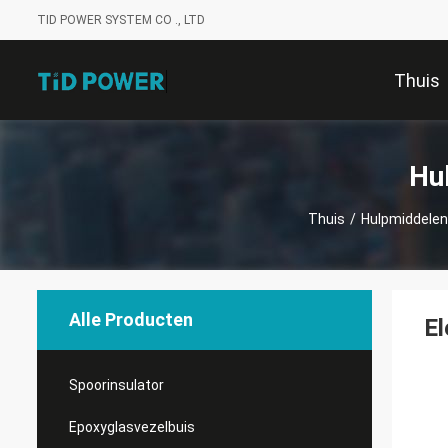
TID POWER SYSTEM CO ., LTD
Thuis
Hu
Thuis
/
Hulpmiddelen 
Alle Producten
El
Spoorinsulator
Epoxyglasvezelbuis