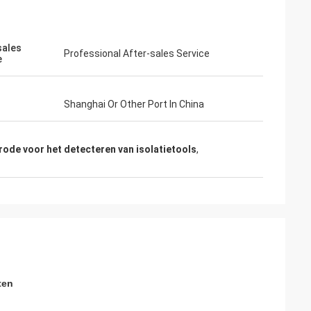
sales
Professional After-sales Service
e
Shanghai Or Other Port In China
junior
Cynthia Zane
en functioneel
Makkelijk te communiceren en zeer
rode voor het detecteren van isolatietools
,
professioneel.
ten