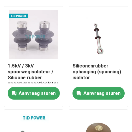
1.5kV / 3kV
Siliconenrubber
spoorwegisolateur /
ophanging (spanning)
Silicone rubber
isolator
spoorwegpostisolator
Thuis
Aanvraag sturen
Aanvraag sturen
Producten
Video's