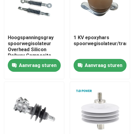
Over ons
Fabriekstocht
Hoogspanningsgray
1 KV epoxyhars
spoorwegisolateur
spoorwegisolateur/tramw
Overhead Silicon
Kwaliteitscontrole
Railway Composite
Rail Catenary Isolator
Aanvraag sturen
Aanvraag sturen
Neem contact met ons op
Nieuws
Vraag een offerte
Spoorinsulator