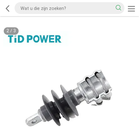
2
/
3