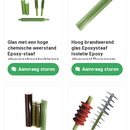
Over ons
Fabriekstocht
Glas met een hoge
Hoog brandwerend
chemische weerstand
glas Epoxystaaf
Kwaliteitscontrole
Epoxy-staaf
Isolatie Epoxy
glasvezelversterkingsstaven
glasvezel Duurzaam
Aanvraag sturen
Aanvraag sturen
Neem contact met ons op
Nieuws
Vraag een offerte
Spoorinsulator