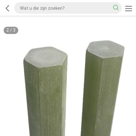
2
/
3