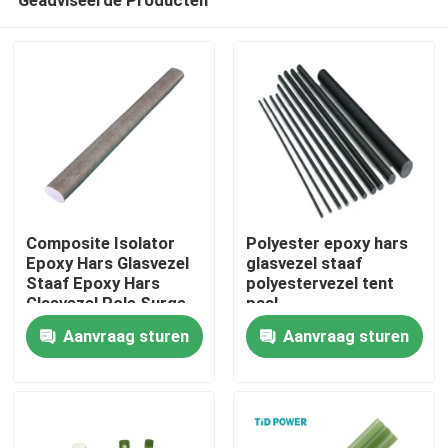
Composite Isolator
Polyester epoxy hars
Epoxy Hars Glasvezel
glasvezel staaf
Staaf Epoxy Hars
polyestervezel tent
Glasvezel Pole Surge
paal
Thuis
Arrester
Aanvraag sturen
Aanvraag sturen
Producten
Video's